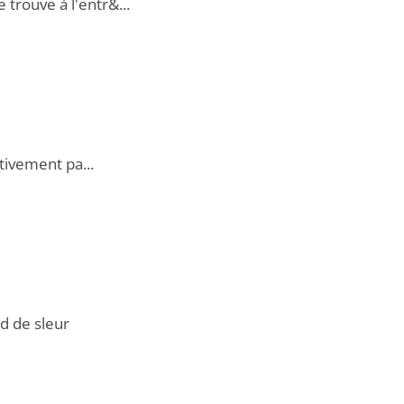
 trouve à l'entr&...
tivement pa...
d de sleur