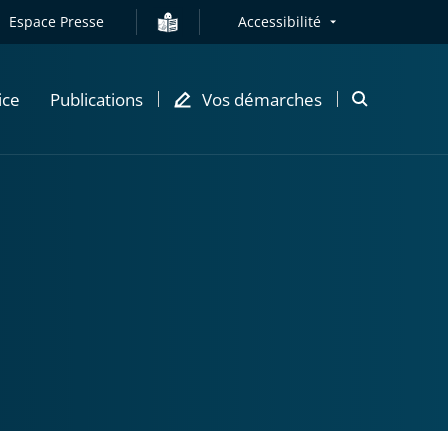
Espace Presse
Accessibilité
ice
Publications
Vos démarches
Ouvrir
la
modale
de
recherche