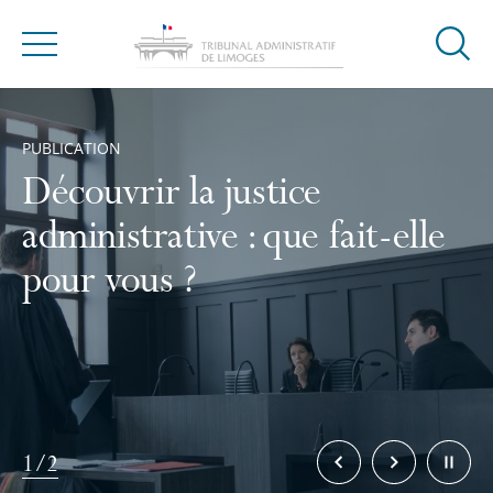
Ouvrir
Menu
la
Accueil
modal
de
PUBLICATION
reche
Découvrir la justice
administrative : que fait-elle
pour vous ?
Élément
Élément
Stopper
1/2
précédent
suivant
la
rotation