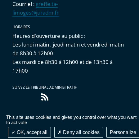
Courriel :
greffe.ta-
limoges@juradm.fr
HORAIRES
Heures d'ouverture au public :
Les lundi matin , jeudi matin et vendredi matin
de 8h30 à 12h00
Les mardi de 8h30 à 12h00 et de 13h30 à
17h00
SUIVEZ LE TRIBUNAL ADMINISTRATIF
Flux
RSS
This site uses cookies and gives you control over what you want
Accessibilité : partiellement conforme
|
Mentions
to activate
légales
|
Cookies
|
Données personnelles
OK, accept all
Deny all cookies
Personalize