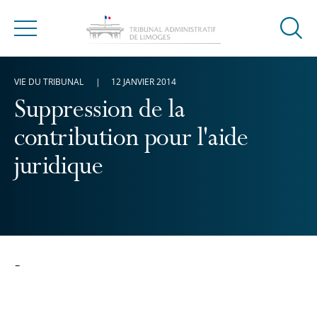
Ouvrir
Menu
la
modal
VIE DU TRIBUNAL
12 JANVIER 2014
de
reche
Suppression de la
contribution pour l'aide
juridique
-