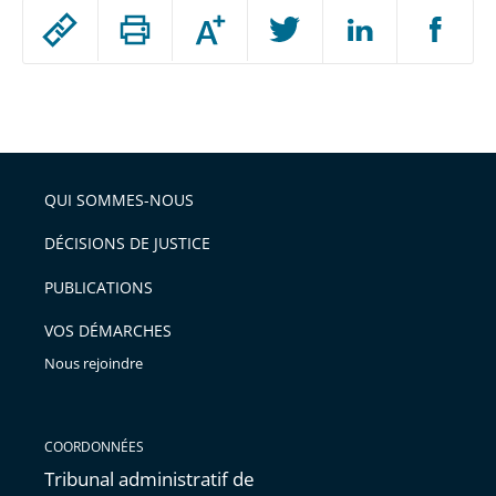
Passer
Augmenter
le
ou
réduire
partage
Passer
la
taille
de
le
de
la
l'article
partage
police
pour
de
arriver
QUI SOMMES-NOUS
l'article
après
pour
DÉCISIONS DE JUSTICE
arriver
PUBLICATIONS
avant
VOS DÉMARCHES
Nous rejoindre
COORDONNÉES
Tribunal administratif de