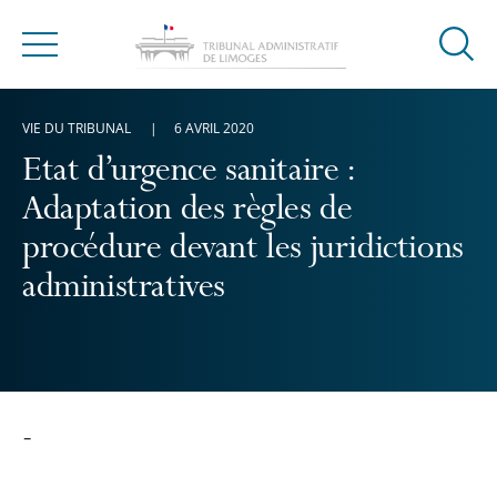
Ouvrir
Menu
la
modal
VIE DU TRIBUNAL
6 AVRIL 2020
de
reche
Etat d’urgence sanitaire :
Adaptation des règles de
procédure devant les juridictions
administratives
-