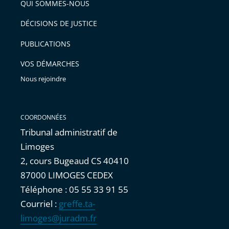
arriver
QUI SOMMES-NOUS
l'article
après
pour
DÉCISIONS DE JUSTICE
arriver
PUBLICATIONS
avant
VOS DÉMARCHES
Nous rejoindre
COORDONNÉES
Tribunal administratif de
Limoges
2, cours Bugeaud CS 40410
87000 LIMOGES CEDEX
Téléphone : 05 55 33 91 55
Courriel :
greffe.ta-
limoges@juradm.fr