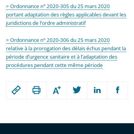
> Ordonnance n° 2020-305 du 25 mars 2020
portant adaptation des règles applicables devant les
juridictions de l’ordre administratif
> Ordonnance n° 2020-306 du 25 mars 2020
relative à la prorogation des délais échus pendant la
période d’urgence sanitaire et à l’adaptation des
procédures pendant cette même période
Passer
Augmenter
le
ou
réduire
partage
Passer
la
taille
de
le
de
la
l'article
partage
police
pour
de