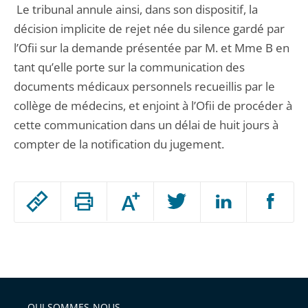
Le tribunal annule ainsi, dans son dispositif, la
décision implicite de rejet née du silence gardé par
l’Ofii sur la demande présentée par M. et Mme B en
tant qu’elle porte sur la communication des
documents médicaux personnels recueillis par le
collège de médecins, et enjoint à l’Ofii de procéder à
cette communication dans un délai de huit jours à
compter de la notification du jugement.
Passer
Augmenter
le
ou
réduire
partage
Passer
la
taille
de
le
de
la
l'article
partage
police
pour
de
arriver
QUI SOMMES-NOUS