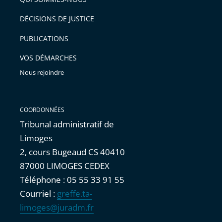
l'article
après
pour
DÉCISIONS DE JUSTICE
arriver
PUBLICATIONS
avant
VOS DÉMARCHES
Nous rejoindre
COORDONNÉES
Tribunal administratif de
Limoges
2, cours Bugeaud CS 40410
87000 LIMOGES CEDEX
Téléphone : 05 55 33 91 55
Courriel :
greffe.ta-
limoges@juradm.fr