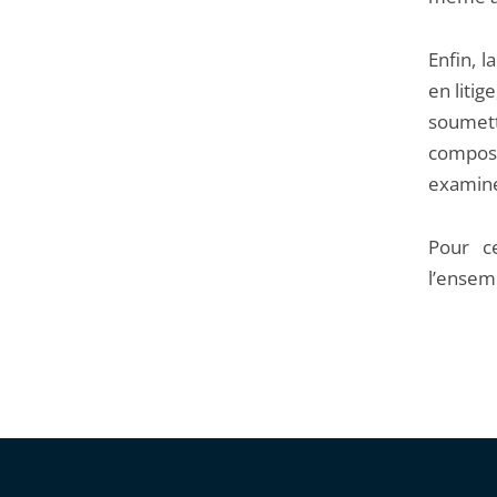
Enfin, l
en litig
soumettr
compos
examinée
Pour ce
l’ensem