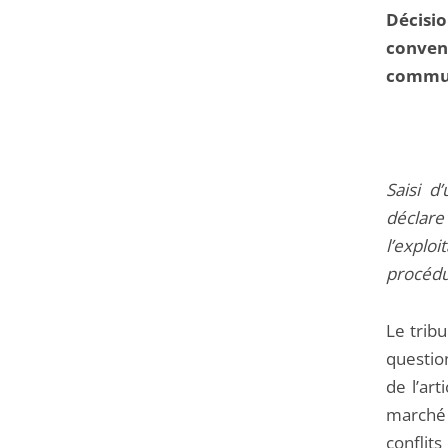
Décisio
conven
commun
Saisi d
déclare 
l’expl
procédu
Le tribu
question
de l’art
marché
conflits