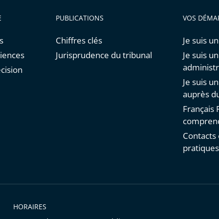
E
PUBLICATIONS
VOS DÉMA
s
Chiffres clés
Je suis un
diences
Jurisprudence du tribunal
Je suis u
administr
cision
Je suis u
auprès du
Français F
comprend
Contacts 
pratique
HORAIRES