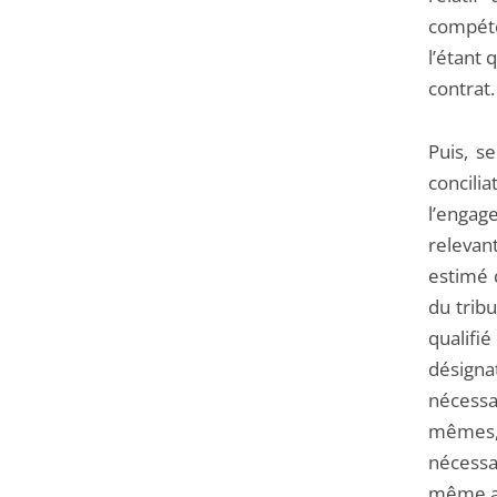
compéten
l’étant 
contrat.
Puis, s
concilia
l’engag
relevan
estimé q
du trib
qualifié
désigna
nécessa
mêmes,
nécessa
même ali