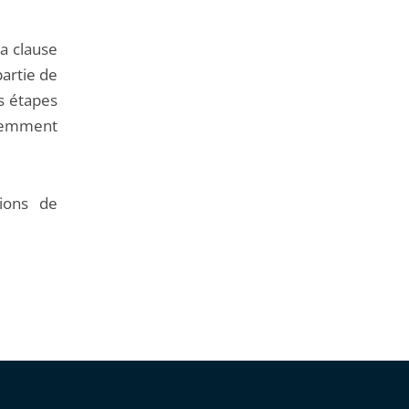
la clause
partie de
es étapes
demment
tions de