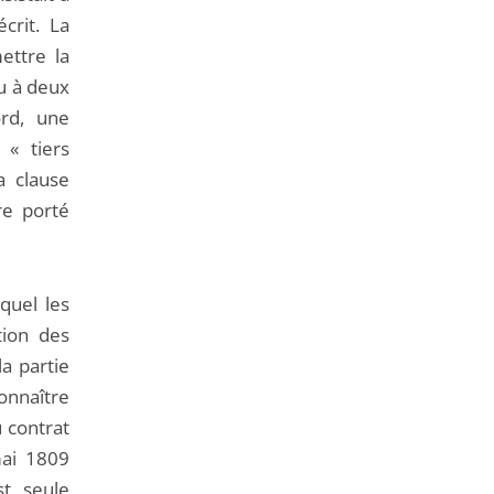
crit. La
ettre la
u à deux
ord, une
 « tiers
a clause
tre porté
equel les
tion des
a partie
onnaître
u contrat
mai 1809
st seule