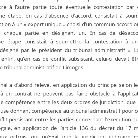
re à l’autre partie toute éventuelle contestation par é
e étape, en cas d’absence d’accord, consistait à soum
ation à un « expert unique » choisi d’un commun accord o
s, chaque partie en désignant un. En cas de désacc
me étape consistait à soumettre la contestation à un
désigné par le président du tribunal administratif ». L
 enfin, qu’en cas de conflit subsistant, celui-ci devait ê
e tribunal administratif de Limoges.
unal a d’abord relevé, en application du principe selon l
 à un contrat ne peuvent pas faire obstacle à l’applica
de compétence entre les deux ordres de juridiction, que l
lause donnant compétence au tribunal administratif pour c
flit persistant entre les parties concernant l’exécution d
llégale, en application de l’article 136 du décret du 17 
 aux octrois, qui prévoit que la juridiction judiciaire e