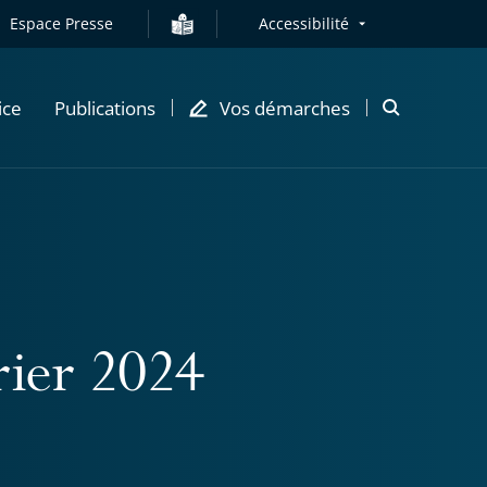
Espace Presse
Accessibilité
ice
Publications
Vos démarches
Ouvrir
la
modale
de
recherche
rier 2024