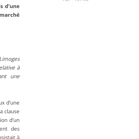
ns d’une
Passer
 marché
le
partage
de
l'article
pour
arriver
 Limoges
avant
elative à
sant une
aux d’une
la clause
tion d’un
ent des
sistait à