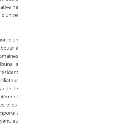
rative ne
 d’un tel
ion d’un
aboutir à
domaines
ribunal a
président
iliateur
emande de
mplément
es elles-
portait
yant, au