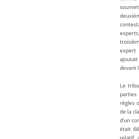
soumett
deuxièm
contest
expert
troisiè
expert 
ajoutait
devant l
Le trib
parties
règles 
de la c
d’un con
était i
relatif