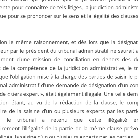
te pour connaître de tels litiges, la juridiction administ
que pour se prononcer sur le sens et la légalité des clauses
elon le même raisonnement, et dès lors que la désignat
teur par le président du tribunal administratif ne saurait 
ement d’une mission de conciliation en dehors des 
t de la compétence de la juridiction administrative, le t
ue l’obligation mise à la charge des parties de saisir le 
unal administratif d’une demande de désignation d’un conc
 de « tiers expert », était également illégale. Une telle d
tion étant, au vu de la rédaction de la clause, le co
ire de la saisine d’un ou plusieurs experts par les parti
 le tribunal a retenu que cette illégalité em
irement l’illégalité de la partie de la même clause prévo
néa, la saisine d’un ou plusieurs experts par les parties.