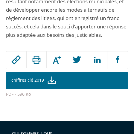
résultant notamment des élections municipales, et
de développer encore les modes alternatifs de
règlement des litiges, qui ont enregistré un franc
succès, et cela dans le souci d’apporter une réponse
plus adaptée aux besoins des justiciables.
Passer
Augmenter
le
ou
réduire
partage
la
taille
de
chiffres clé 2019
de
la
l'article
police
PDF - 596 Ko
pour
Passer
arriver
le
après
partage
de
QUI SOMMES-NOUS