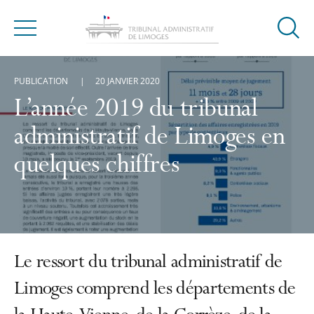
Ouvrir
Menu
la
modal
PUBLICATION
20 JANVIER 2020
de
reche
L’année 2019 du tribunal
administratif de Limoges en
quelques chiffres
Le ressort du tribunal administratif de
Limoges comprend les départements de