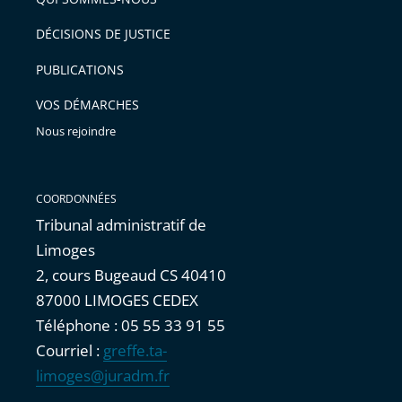
l'article
pour
DÉCISIONS DE JUSTICE
arriver
PUBLICATIONS
avant
VOS DÉMARCHES
Nous rejoindre
COORDONNÉES
Tribunal administratif de
Limoges
2, cours Bugeaud CS 40410
87000 LIMOGES CEDEX
Téléphone : 05 55 33 91 55
Courriel :
greffe.ta-
limoges@juradm.fr